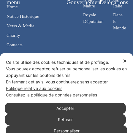
menu
Gouvernement
Délégations
Maître
Italie
Home
Royale
Dans
Notice Historique
Députation
le
News & Media
Monde
Charity
Contacts
✕
Contacts
Ce site utilise des cookies techniques et de profilage.
Vous pouvez accepter, refuser ou personnaliser les cookies en
Chancellerie: Via Giosuè Carducci, 4 00187 Rome (IT)
appuyant sur les boutons désirés.
eMail: cancelleria@ordine-costantiniano.it
En fermant cet avis, vous continuerez sans accepter.
Tél. +39 06 47.41.190 +39 06 48.19.401
Politique relative aux cookies
Social
Consultez la politique de données personnelles
Accepter
Refuser
© 2026 Ordre Sacré et Militaire Constantinien de Saint Georges
Personnaliser