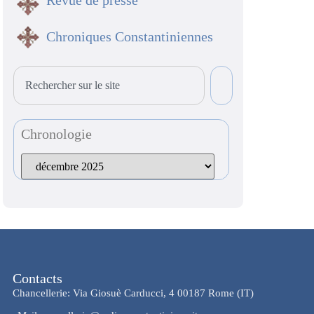
Revue de presse
Chroniques Constantiniennes
Chronologie
Contacts
Chancellerie: Via Giosuè Carducci, 4 00187 Rome (IT)