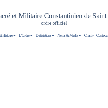
cré et Militaire Constantinien de Sain
ordre officiel
Et Histoire
L’Ordre
Délégations
News & Media
Charity
Contacts