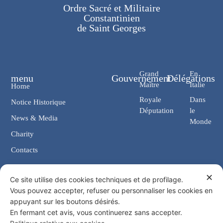
Ordre Sacré et Militaire
Constantinien
de Saint Georges
Grand
En
menu
Gouvernement
Délégations
Maître
Italie
Home
Royale
Dans
Notice Historique
Députation
le
News & Media
Monde
Charity
Contacts
✕
Contacts
Ce site utilise des cookies techniques et de profilage.
Vous pouvez accepter, refuser ou personnaliser les cookies en
Chancellerie: Via Giosuè Carducci, 4 00187 Rome (IT)
appuyant sur les boutons désirés.
eMail: cancelleria@ordine-costantiniano.it
En fermant cet avis, vous continuerez sans accepter.
Tél. +39 06 47.41.190 +39 06 48.19.401