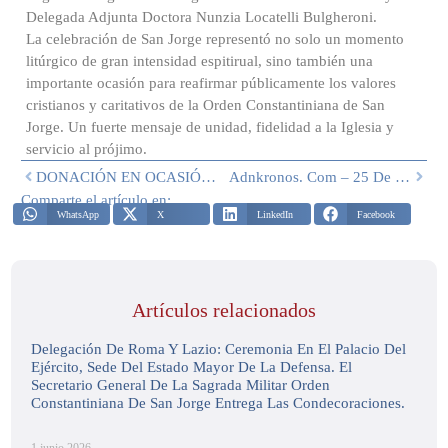
Delegada Adjunta Doctora Nunzia Locatelli Bulgheroni.
La celebración de San Jorge representó no solo un momento
litúrgico de gran intensidad espitirual, sino también una
importante ocasión para reafirmar públicamente los valores
cristianos y caritativos de la Orden Constantiniana de San
Jorge. Un fuerte mensaje de unidad, fidelidad a la Iglesia y
servicio al prójimo.
DONACIÓN EN OCASIÓN DEL 62° CUMPLEAÑOS DE SU ALTEZA REAL EL GRAN MAESTRO
Adnkronos. Com – 25 De Octubre 2025
Comparte el artículo en:
WhatsApp
X
LinkedIn
Facebook
Artículos relacionados
Delegación De Roma Y Lazio: Ceremonia En El Palacio Del
Ejército, Sede Del Estado Mayor De La Defensa. El
Secretario General De La Sagrada Militar Orden
Constantiniana De San Jorge Entrega Las Condecoraciones.