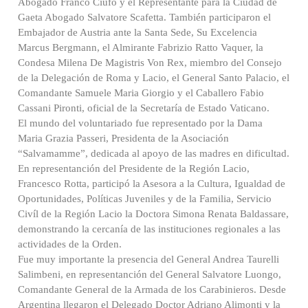
Abogado Franco Ciufo y el Representante para la Ciudad de
Gaeta Abogado Salvatore Scafetta. También participaron el
Embajador de Austria ante la Santa Sede, Su Excelencia
Marcus Bergmann, el Almirante Fabrizio Ratto Vaquer, la
Condesa Milena De Magistris Von Rex, miembro del Consejo
de la Delegación de Roma y Lacio, el General Santo Palacio, el
Comandante Samuele Maria Giorgio y el Caballero Fabio
Cassani Pironti, oficial de la Secretaría de Estado Vaticano.
El mundo del voluntariado fue representado por la Dama
Maria Grazia Passeri, Presidenta de la Asociación
“Salvamamme”, dedicada al apoyo de las madres en dificultad.
En representanción del Presidente de la Región Lacio,
Francesco Rotta, participó la Asesora a la Cultura, Igualdad de
Oportunidades, Políticas Juveniles y de la Familia, Servicio
Civíl de la Región Lacio la Doctora Simona Renata Baldassare,
demonstrando la cercanía de las instituciones regionales a las
actividades de la Orden.
Fue muy importante la presencia del General Andrea Taurelli
Salimbeni, en representanción del General Salvatore Luongo,
Comandante General de la Armada de los Carabinieros. Desde
Argentina llegaron el Delegado Doctor Adriano Alimonti y la