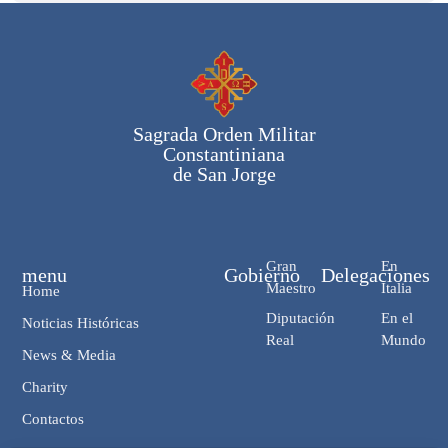
Sagrada Orden Militar
Constantiniana
de San Jorge
Gran
En
menu
Gobierno
Delegaciones
Maestro
Italia
Home
Diputación
En el
Noticias Históricas
Real
Mundo
News & Media
Charity
Contactos