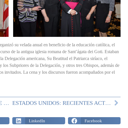
ganizó su velada anual en beneficio de la educación católica, el
n curso de la antigua iglesia romana de Sant’ágata dei Goti. Estaban
a Delegación americana, Su Beatitud el Patriarca siríaco, el
r y los Subpriores de la Delegación, y otros tres Obispos, además de
s invitados. La cena y los discursos fueron acompañados por el
CELEBRACIONES PARA SAN JORGE EN LAS DISTINTAS DELEGACIONES
ESTADOS UNIDOS: RECIENTES ACTIVIDADES DE DELEGACIÓN
LinkedIn
Facebook