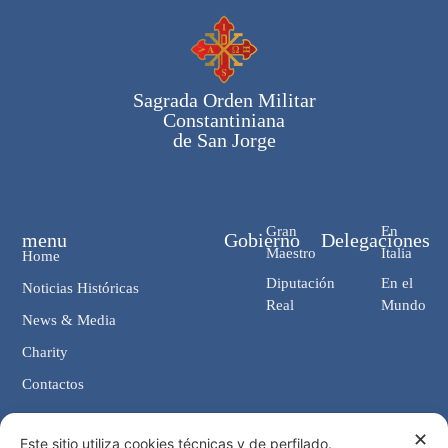
Sagrada Orden Militar
Constantiniana
de San Jorge
Gran
En
menu
Gobierno
Delegaciones
Maestro
Italia
Home
Diputación
En el
Noticias Históricas
Real
Mundo
News & Media
Charity
Contactos
✕
Contactos
Este sitio utiliza cookies técnicas y de perfilado.