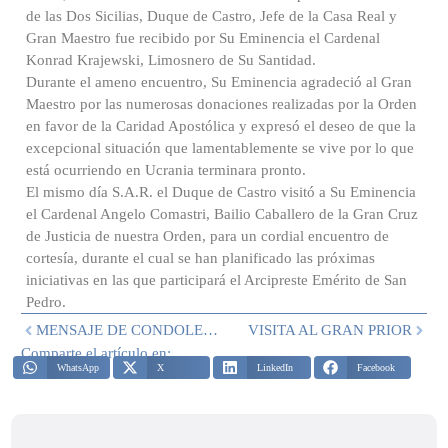
de las Dos Sicilias, Duque de Castro, Jefe de la Casa Real y
Gran Maestro fue recibido por Su Eminencia el Cardenal
Konrad Krajewski, Limosnero de Su Santidad.
Durante el ameno encuentro, Su Eminencia agradeció al Gran
Maestro por las numerosas donaciones realizadas por la Orden
en favor de la Caridad Apostólica y expresó el deseo de que la
excepcional situación que lamentablemente se vive por lo que
está ocurriendo en Ucrania terminara pronto.
El mismo día S.A.R. el Duque de Castro visitó a Su Eminencia
el Cardenal Angelo Comastri, Bailio Caballero de la Gran Cruz
de Justicia de nuestra Orden, para un cordial encuentro de
cortesía, durante el cual se han planificado las próximas
iniciativas en las que participará el Arcipreste Emérito de San
Pedro.
MENSAJE DE CONDOLENCIAS POR EL FALLECIMIENTO DEL HONE. PROF. ANTONIO MARTINO
VISITA AL GRAN PRIOR
Comparte el artículo en:
WhatsApp
X
LinkedIn
Facebook