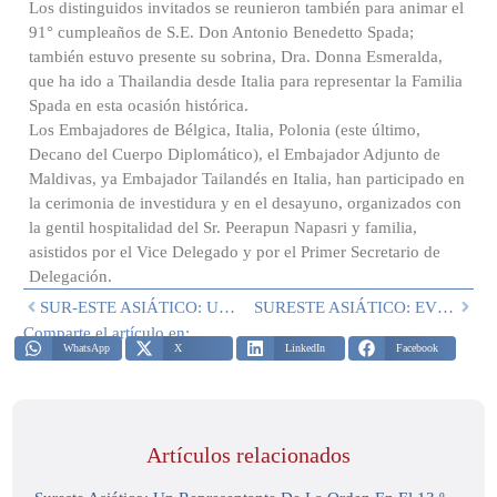
Los distinguidos invitados se reunieron también para animar el
91° cumpleaños de S.E. Don Antonio Benedetto Spada;
también estuvo presente su sobrina, Dra. Donna Esmeralda,
que ha ido a Thailandia desde Italia para representar la Familia
Spada en esta ocasión histórica.
Los Embajadores de Bélgica, Italia, Polonia (este último,
Decano del Cuerpo Diplomático), el Embajador Adjunto de
Maldivas, ya Embajador Tailandés en Italia, han participado en
la cerimonia de investidura y en el desayuno, organizados con
la gentil hospitalidad del Sr. Peerapun Napasri y familia,
asistidos por el Vice Delegado y por el Primer Secretario de
Delegación.
SUR-ESTE ASIÁTICO: ULTERIORES ACTIVIDADES Y DONACIÓNES
SURESTE ASIÁTICO: EVENTOS Y DONACIONES ADICIONALES
Comparte el artículo en:
WhatsApp
X
LinkedIn
Facebook
Artículos relacionados