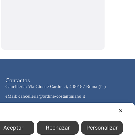
Contactos
Cancillería: Via Giosuè Carducci, 4 00187 Roma (IT)
eMail: cancelleria@ordine-costantiniano.it
Tel. +39 06 47.41.190 +39 06 48.19.401
✕
Social
Aceptar
Rechazar
Personalizar