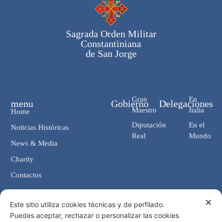
Sagrada Orden Militar
Constantiniana
de San Jorge
Gran
En
menu
Gobierno
Delegaciones
Maestro
Italia
Home
Diputación
En el
Noticias Históricas
Real
Mundo
News & Media
Charity
Contactos
✕
Contactos
Este sitio utiliza cookies técnicas y de perfilado.
Puedes aceptar, rechazar o personalizar las cookies
Cancillería: Via Giosuè Carducci, 4 00187 Roma (IT)