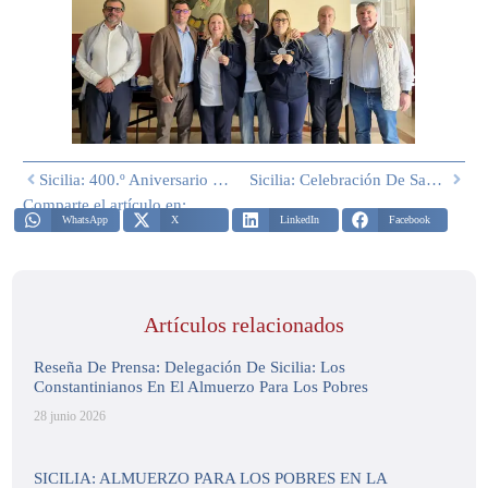
Sicilia: 400.º Aniversario De La Fiesta Del Santísimo Crucifijo En Monreale
Sicilia: Celebración De San Jorge En Barrafranca En La Iglesia De Maria SS Dell’Itria
Comparte el artículo en:
WhatsApp
X
LinkedIn
Facebook
Artículos relacionados
Reseña De Prensa: Delegación De Sicilia: Los
Constantinianos En El Almuerzo Para Los Pobres
28 junio 2026
SICILIA: ALMUERZO PARA LOS POBRES EN LA