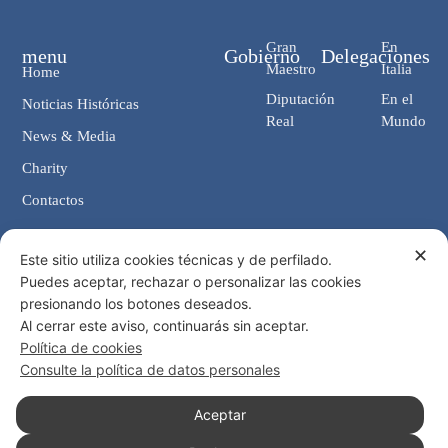
Gran
En
menu
Gobierno
Delegaciones
Maestro
Italia
Home
Diputación
En el
Noticias Históricas
Real
Mundo
News & Media
Charity
Contactos
✕
Contactos
Este sitio utiliza cookies técnicas y de perfilado.
Puedes aceptar, rechazar o personalizar las cookies
Cancillería: Via Giosuè Carducci, 4 00187 Roma (IT)
presionando los botones deseados.
eMail: cancelleria@ordine-costantiniano.it
Al cerrar este aviso, continuarás sin aceptar.
Tel. +39 06 47.41.190 +39 06 48.19.401
Política de cookies
Social
Consulte la política de datos personales
Aceptar