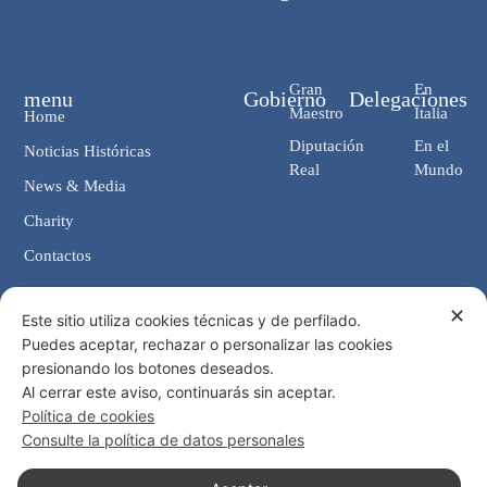
Gran
En
menu
Gobierno
Delegaciones
Maestro
Italia
Home
Diputación
En el
Noticias Históricas
Real
Mundo
News & Media
Charity
Contactos
✕
Contactos
Este sitio utiliza cookies técnicas y de perfilado.
Puedes aceptar, rechazar o personalizar las cookies
Cancillería: Via Giosuè Carducci, 4 00187 Roma (IT)
presionando los botones deseados.
eMail: cancelleria@ordine-costantiniano.it
Al cerrar este aviso, continuarás sin aceptar.
Tel. +39 06 47.41.190 +39 06 48.19.401
Política de cookies
Social
Consulte la política de datos personales