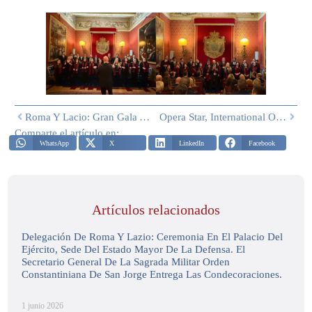
Roma Y Lacio: Gran Gala Y Fiesta De Navidad
Opera Star, International Opera Awards – Roma, El 22 De Diciembre 2025
Comparte el artículo en:
WhatsApp
X
LinkedIn
Facebook
Artículos relacionados
Delegación De Roma Y Lazio: Ceremonia En El Palacio Del
Ejército, Sede Del Estado Mayor De La Defensa. El
Secretario General De La Sagrada Militar Orden
Constantiniana De San Jorge Entrega Las Condecoraciones.
1 junio 2026