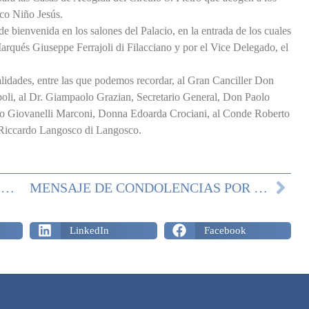
ico Niño Jesús.
de bienvenida en los salones del Palacio, en la entrada de los cuales
Marqués Giuseppe Ferrajoli di Filacciano y por el Vice Delegado, el
lidades, entre las que podemos recordar, al Gran Canciller Don
poli, al Dr. Giampaolo Grazian, Secretario General, Don Paolo
lmo Giovanelli Marconi, Donna Edoarda Crociani, al Conde Roberto
 Riccardo Langosco di Langosco.
MENSAJE DE FELICITACIÓN PARA LA SANTA NAVIDAD 2022 DE S.A.R. EL GRAN MAESTRO
MENSAJE DE CONDOLENCIAS POR EL FALLECIMIENTO DE LA PRINCESA DONNA ANTONELLA D’AVALOS
LinkedIn
Facebook