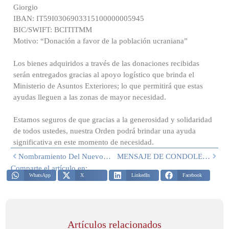
Giorgio
IBAN: IT59I0306903315100000005945
BIC/SWIFT: BCITITMM
Motivo: “Donación a favor de la población ucraniana”
Los bienes adquiridos a través de las donaciones recibidas
serán entregados gracias al apoyo logístico que brinda el
Ministerio de Asuntos Exteriores; lo que permitirá que estas
ayudas lleguen a las zonas de mayor necesidad.
Estamos seguros de que gracias a la generosidad y solidaridad
de todos ustedes, nuestra Orden podrá brindar una ayuda
significativa en este momento de necesidad.
Nombramiento Del Nuevo Delegado Para Roma Y Lacio
MENSAJE DE CONDOLENCIAS POR EL FALLECIMIENTO DEL HONE. PROF. ANTONIO MARTINO
Comparte el artículo en:
WhatsApp
X
LinkedIn
Facebook
Artículos relacionados