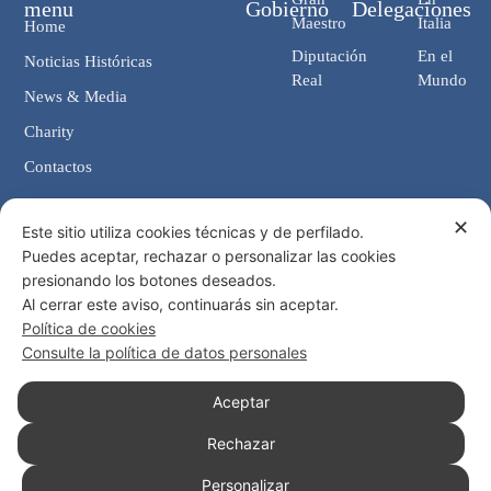
menu
Gobierno
Delegaciones
Maestro
Italia
Home
Diputación
En el
Noticias Históricas
Real
Mundo
News & Media
Charity
Contactos
✕
Contactos
Este sitio utiliza cookies técnicas y de perfilado.
Puedes aceptar, rechazar o personalizar las cookies
Cancillería: Via Giosuè Carducci, 4 00187 Roma (IT)
presionando los botones deseados.
eMail: cancelleria@ordine-costantiniano.it
Al cerrar este aviso, continuarás sin aceptar.
Tel. +39 06 47.41.190 +39 06 48.19.401
Política de cookies
Social
Consulte la política de datos personales
Aceptar
Rechazar
© 2026 Sagrada Orden Militar Constantiniana de San Jorge
Personalizar