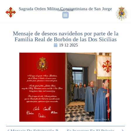
Sagrada Orden Militar Constantiniana de San Jorge
Orden Oficial
Mensaje de deseos navideños por parte de la
Familia Real de Borbón de las Dos Sicilias
19 12 2025
Mensaje De Felicitación Por La Santa Navidad Del Gran Prior
Se Inaugura En El Palacio Real De Caserta La Exposición “Reinas”: El Príncipe Carlos De Borbón De Las Dos Sicilias Presta Obras Familiares Y Celebra Sus Vínculos Con Nápoles.