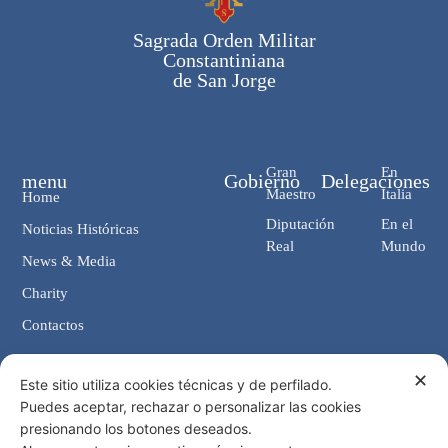
Sagrada Orden Militar
Constantiniana
de San Jorge
Gran
En
menu
Gobierno
Delegaciones
Maestro
Italia
Home
Diputación
En el
Noticias Históricas
Real
Mundo
News & Media
Charity
Contactos
✕
Contactos
Este sitio utiliza cookies técnicas y de perfilado.
Puedes aceptar, rechazar o personalizar las cookies
Cancillería: Via Giosuè Carducci, 4 00187 Roma (IT)
presionando los botones deseados.
eMail: cancelleria@ordine-costantiniano.it