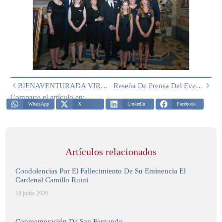
BIENAVENTURADA VIRGEN MARÍA DE POMPEYA
Reseña De Prensa Del Evento En Nápoles – 20 De Julio De 2024
Comparte el artículo en:
WhatsApp
X
LinkedIn
Facebook
Artículos relacionados
Condolencias Por El Fallecimiento De Su Eminencia El
Cardenal Camillo Ruini
18 junio 2026
Conmemoración De San Fernando