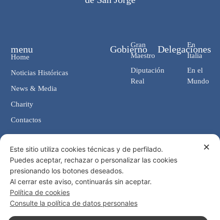
Gran
En
menu
Gobierno
Delegaciones
Maestro
Italia
Home
Diputación
En el
Noticias Históricas
Real
Mundo
News & Media
Charity
Contactos
✕
Contactos
Este sitio utiliza cookies técnicas y de perfilado.
Puedes aceptar, rechazar o personalizar las cookies
Cancillería: Via Giosuè Carducci, 4 00187 Roma (IT)
presionando los botones deseados.
eMail: cancelleria@ordine-costantiniano.it
Al cerrar este aviso, continuarás sin aceptar.
Tel. +39 06 47.41.190 +39 06 48.19.401
Política de cookies
Social
Consulte la política de datos personales