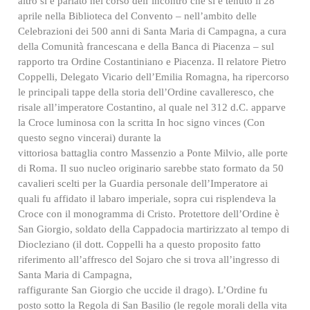
altro si è parlato nel corso dell’incontro che si è tenuto il 28
aprile nella Biblioteca del Convento – nell’ambito delle
Celebrazioni dei 500 anni di Santa Maria di Campagna, a cura
della Comunità francescana e della Banca di Piacenza – sul
rapporto tra Ordine Costantiniano e Piacenza. Il relatore Pietro
Coppelli, Delegato Vicario dell’Emilia Romagna, ha ripercorso
le principali tappe della storia dell’Ordine cavalleresco, che
risale all’imperatore Costantino, al quale nel 312 d.C. apparve
la Croce luminosa con la scritta In hoc signo vinces (Con
questo segno vincerai) durante la
vittoriosa battaglia contro Massenzio a Ponte Milvio, alle porte
di Roma. Il suo nucleo originario sarebbe stato formato da 50
cavalieri scelti per la Guardia personale dell’Imperatore ai
quali fu affidato il labaro imperiale, sopra cui risplendeva la
Croce con il monogramma di Cristo. Protettore dell’Ordine è
San Giorgio, soldato della Cappadocia martirizzato al tempo di
Diocleziano (il dott. Coppelli ha a questo proposito fatto
riferimento all’affresco del Sojaro che si trova all’ingresso di
Santa Maria di Campagna,
raffigurante San Giorgio che uccide il drago). L’Ordine fu
posto sotto la Regola di San Basilio (le regole morali della vita