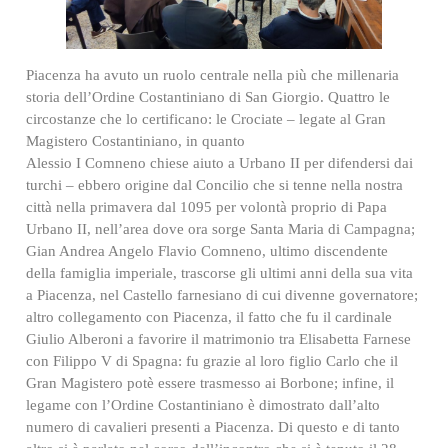
Piacenza ha avuto un ruolo centrale nella più che millenaria
storia dell’Ordine Costantiniano di San Giorgio. Quattro le
circostanze che lo certificano: le Crociate – legate al Gran
Magistero Costantiniano, in quanto
Alessio I Comneno chiese aiuto a Urbano II per difendersi dai
turchi – ebbero origine dal Concilio che si tenne nella nostra
città nella primavera dal 1095 per volontà proprio di Papa
Urbano II, nell’area dove ora sorge Santa Maria di Campagna;
Gian Andrea Angelo Flavio Comneno, ultimo discendente
della famiglia imperiale, trascorse gli ultimi anni della sua vita
a Piacenza, nel Castello farnesiano di cui divenne governatore;
altro collegamento con Piacenza, il fatto che fu il cardinale
Giulio Alberoni a favorire il matrimonio tra Elisabetta Farnese
con Filippo V di Spagna: fu grazie al loro figlio Carlo che il
Gran Magistero potè essere trasmesso ai Borbone; infine, il
legame con l’Ordine Costantiniano è dimostrato dall’alto
numero di cavalieri presenti a Piacenza. Di questo e di tanto