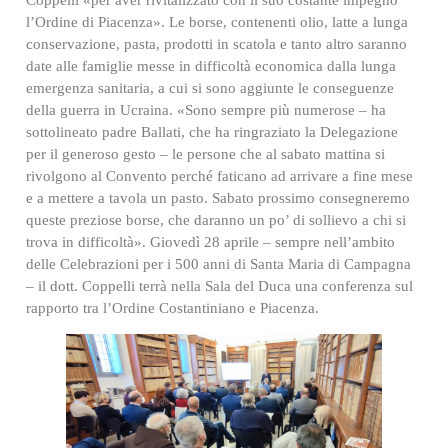
Coppelli «per aver rivitalizzato con il suo costante impegno
l’Ordine di Piacenza». Le borse, contenenti olio, latte a lunga
conservazione, pasta, prodotti in scatola e tanto altro saranno
date alle famiglie messe in difficoltà economica dalla lunga
emergenza sanitaria, a cui si sono aggiunte le conseguenze
della guerra in Ucraina. «Sono sempre più numerose – ha
sottolineato padre Ballati, che ha ringraziato la Delegazione
per il generoso gesto – le persone che al sabato mattina si
rivolgono al Convento perché faticano ad arrivare a fine mese
e a mettere a tavola un pasto. Sabato prossimo consegneremo
queste preziose borse, che daranno un po’ di sollievo a chi si
trova in difficoltà». Giovedì 28 aprile – sempre nell’ambito
delle Celebrazioni per i 500 anni di Santa Maria di Campagna
– il dott. Coppelli terrà nella Sala del Duca una conferenza sul
rapporto tra l’Ordine Costantiniano e Piacenza.