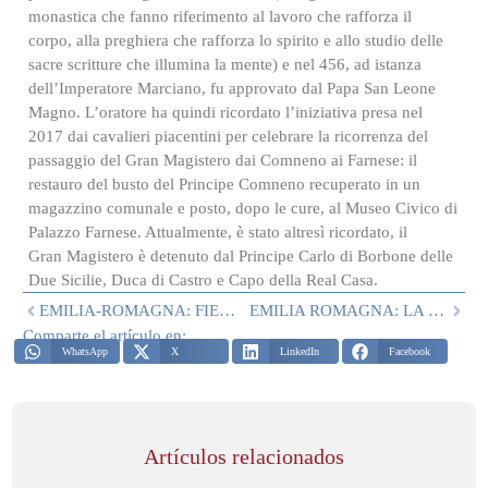
monastica che fanno riferimento al lavoro che rafforza il
corpo, alla preghiera che rafforza lo spirito e allo studio delle
sacre scritture che illumina la mente) e nel 456, ad istanza
dell’Imperatore Marciano, fu approvato dal Papa San Leone
Magno. L’oratore ha quindi ricordato l’iniziativa presa nel
2017 dai cavalieri piacentini per celebrare la ricorrenza del
passaggio del Gran Magistero dai Comneno ai Farnese: il
restauro del busto del Principe Comneno recuperato in un
magazzino comunale e posto, dopo le cure, al Museo Civico di
Palazzo Farnese. Attualmente, è stato altresì ricordato, il
Gran Magistero è detenuto dal Principe Carlo di Borbone delle
Due Sicilie, Duca di Castro e Capo della Real Casa.
EMILIA-ROMAGNA: FIESTA DE SAN JORGE
EMILIA ROMAGNA: LA DELEGACIÓN RECUERDA A MONS. PONZINI
Comparte el artículo en:
WhatsApp
X
LinkedIn
Facebook
Artículos relacionados