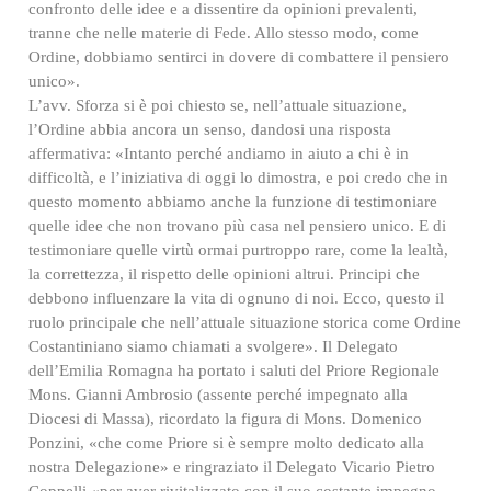
confronto delle idee e a dissentire da opinioni prevalenti,
tranne che nelle materie di Fede. Allo stesso modo, come
Ordine, dobbiamo sentirci in dovere di combattere il pensiero
unico».
L’avv. Sforza si è poi chiesto se, nell’attuale situazione,
l’Ordine abbia ancora un senso, dandosi una risposta
affermativa: «Intanto perché andiamo in aiuto a chi è in
difficoltà, e l’iniziativa di oggi lo dimostra, e poi credo che in
questo momento abbiamo anche la funzione di testimoniare
quelle idee che non trovano più casa nel pensiero unico. E di
testimoniare quelle virtù ormai purtroppo rare, come la lealtà,
la correttezza, il rispetto delle opinioni altrui. Principi che
debbono influenzare la vita di ognuno di noi. Ecco, questo il
ruolo principale che nell’attuale situazione storica come Ordine
Costantiniano siamo chiamati a svolgere». Il Delegato
dell’Emilia Romagna ha portato i saluti del Priore Regionale
Mons. Gianni Ambrosio (assente perché impegnato alla
Diocesi di Massa), ricordato la figura di Mons. Domenico
Ponzini, «che come Priore si è sempre molto dedicato alla
nostra Delegazione» e ringraziato il Delegato Vicario Pietro