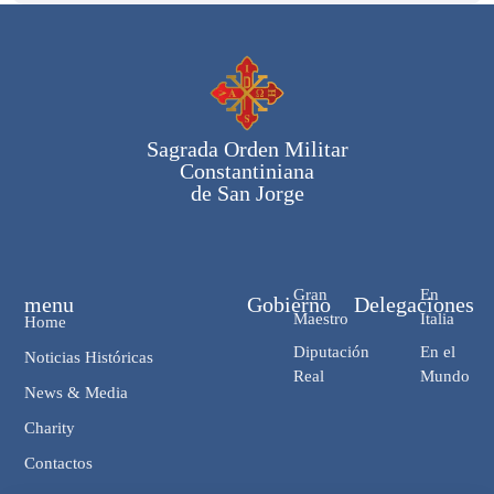
Sagrada Orden Militar
Constantiniana
de San Jorge
Gran
En
menu
Gobierno
Delegaciones
Maestro
Italia
Home
Diputación
En el
Noticias Históricas
Real
Mundo
News & Media
Charity
Contactos