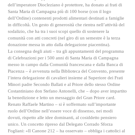
dell’imperatore Diocleziano è protettore, ha donato ai frati di
Santa Maria di Campagna più di 100 borse (con il logo
dell’Ordine) contenenti prodotti alimentari destinati a famiglie
in difficoltà. Un gesto di generosità che rientra nell’attività del
sodalizio, che ha tra i suoi scopi quello di sostenere la
comunità con atti concreti (nel giro di un semestre è la terza
donazione messa in atto dalla delegazione piacentina).
La consegna degli aiuti – tra gli appuntamenti del programma
di Celebrazioni per i 500 anni di Santa Maria di Campagna
messo in campo dalla Comunità francescana e dalla Banca di
Piacenza – è avvenuta nella Biblioteca del Convento, presente
l’intera delegazione di cavalieri insieme al Superiore dei Frati
Minori padre Secondo Ballati e al Priore dello stesso Ordine
Costantiniano don Stefano Antonelli, che – dopo aver impartito
la benedizione e letto un messaggio del Gran Priore card.
Renato Raffaele Martino – si è soffermato sull’importante
ruolo dell’Ordine nell’essere voce di dissenso, nei modi
dovuti, rispetto alle idee dominanti, al cosiddetto pensiero
unico. Un concetto ripreso dal Delegato Corrado Sforza
Fogliani: «Il Canone 212 – ha osservato – obbliga i cattolici al