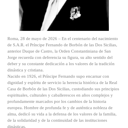
Roma, 28 de mayo de 2026 – En el centenario del nacimiento
de S.A.R. el Príncipe Fernando de Borbón de las Dos Sicilias,
anterior Duque de Castro, la Orden Constantiniana de San
Jorge recuerda con deferencia su figura, su alto sentido del
deber y su constante dedicación a los valores de la tradición
dinástica y cristiana.
Nacido en 1926, el Príncipe Fernando supo encarnar con
dignidad y espíritu de servicio la herencia histórica de la Real
Casa de Borbón de las Dos Sicilias, custodiando sus principios
espirituales, culturales y caballerescos en años complejos y
profundamente marcados por los cambios de la historia
europea. Hombre de profunda fe y de auténtica nobleza de
alma, dedicó su vida a la defensa de los valores de la familia,
de la solidaridad y de la continuidad de las instituciones
dinásticas.