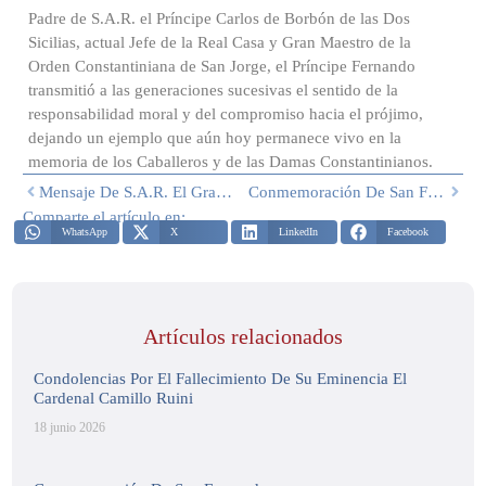
Padre de S.A.R. el Príncipe Carlos de Borbón de las Dos
Sicilias, actual Jefe de la Real Casa y Gran Maestro de la
Orden Constantiniana de San Jorge, el Príncipe Fernando
transmitió a las generaciones sucesivas el sentido de la
responsabilidad moral y del compromiso hacia el prójimo,
dejando un ejemplo que aún hoy permanece vivo en la
memoria de los Caballeros y de las Damas Constantinianos.
Mensaje De S.A.R. El Gran Maestro Con Ocasión Del Primer Aniversario Del Pontificado De Su Santidad El Papa León XIV
Conmemoración De San Fernando
Comparte el artículo en:
WhatsApp
X
LinkedIn
Facebook
Artículos relacionados
Condolencias Por El Fallecimiento De Su Eminencia El
Cardenal Camillo Ruini
18 junio 2026