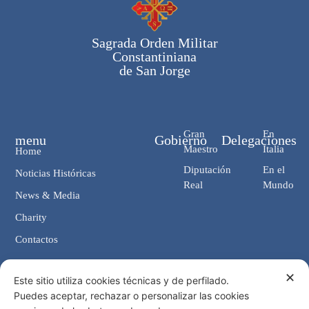
Sagrada Orden Militar
Constantiniana
de San Jorge
Gran
En
menu
Gobierno
Delegaciones
Maestro
Italia
Home
Diputación
En el
Noticias Históricas
Real
Mundo
News & Media
Charity
Contactos
✕
Contactos
Este sitio utiliza cookies técnicas y de perfilado.
Puedes aceptar, rechazar o personalizar las cookies
Cancillería: Via Giosuè Carducci, 4 00187 Roma (IT)