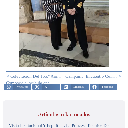
Celebración Del 165.º Aniversario Del Fin Del Asedio De Gaeta De 1860-1861
Campania: Encuentro Con Su Santidad El Papa León XIV En Nápoles
Comparte el artículo en:
WhatsApp
X
LinkedIn
Facebook
Artículos relacionados
Visita Institucional Y Espiritual: La Princesa Beatrice De