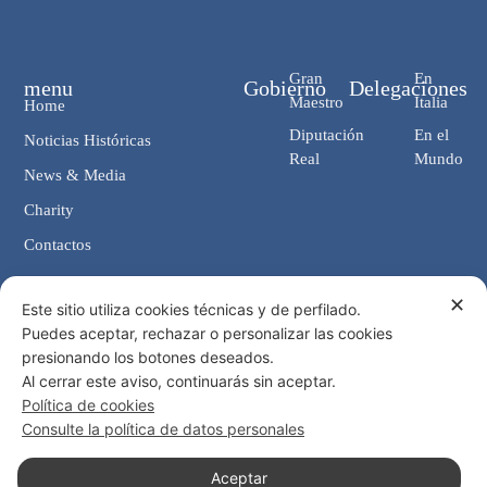
Gran
En
menu
Gobierno
Delegaciones
Maestro
Italia
Home
Diputación
En el
Noticias Históricas
Real
Mundo
News & Media
Charity
Contactos
✕
Contactos
Este sitio utiliza cookies técnicas y de perfilado.
Puedes aceptar, rechazar o personalizar las cookies
Cancillería: Via Giosuè Carducci, 4 00187 Roma (IT)
presionando los botones deseados.
eMail: cancelleria@ordine-costantiniano.it
Al cerrar este aviso, continuarás sin aceptar.
Tel. +39 06 47.41.190 +39 06 48.19.401
Política de cookies
Social
Consulte la política de datos personales
Aceptar