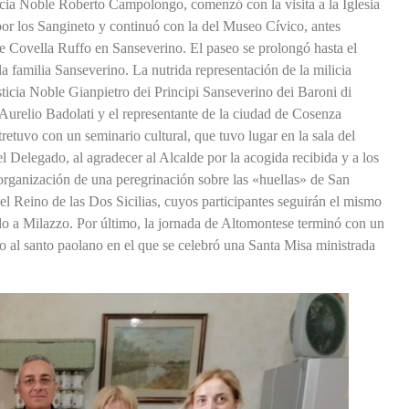
acia Noble Roberto Campolongo, comenzó con la visita a la Iglesia
or los Sangineto y continuó con la del Museo Cívico, antes
 Covella Ruffo en Sanseverino. El paseo se prolongó hasta el
a familia Sanseverino. La nutrida representación de la milicia
icia Noble Gianpietro dei Principi Sanseverino dei Baroni di
Aurelio Badolati y el representante de la ciudad de Cosenza
etuvo con un seminario cultural, que tuvo lugar en la sala del
l Delegado, al agradecer al Alcalde por la acogida recibida y a los
 organización de una peregrinación sobre las «huellas» de San
el Reino de las Dos Sicilias, cuyos participantes seguirán el mismo
ndo a Milazzo. Por último, la jornada de Altomontese terminó con un
al santo paolano en el que se celebró una Santa Misa ministrada