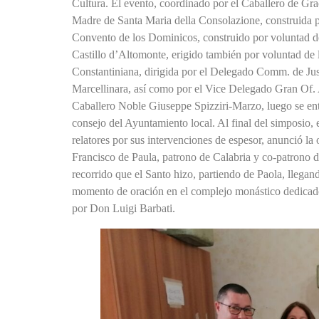
Cultura. El evento, coordinado por el Caballero de Gr
Madre de Santa Maria della Consolazione, construida p
Convento de los Dominicos, construido por voluntad de
Castillo d’Altomonte, erigido también por voluntad de l
Constantiniana, dirigida por el Delegado Comm. de Just
Marcellinara, así como por el Vice Delegado Gran Of. 
Caballero Noble Giuseppe Spizziri-Marzo, luego se entr
consejo del Ayuntamiento local. Al final del simposio, e
relatores por sus intervenciones de espesor, anunció la
Francisco de Paula, patrono de Calabria y co-patrono d
recorrido que el Santo hizo, partiendo de Paola, llega
momento de oración en el complejo monástico dedicado 
por Don Luigi Barbati.