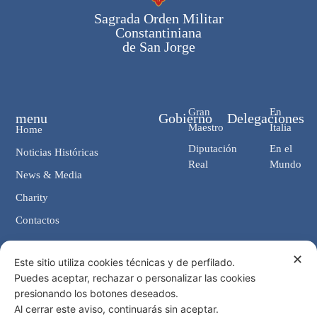
Sagrada Orden Militar
Constantiniana
de San Jorge
Gran
En
menu
Gobierno
Delegaciones
Maestro
Italia
Home
Diputación
En el
Noticias Históricas
Real
Mundo
News & Media
Charity
Contactos
✕
Contactos
Este sitio utiliza cookies técnicas y de perfilado.
Puedes aceptar, rechazar o personalizar las cookies
Cancillería: Via Giosuè Carducci, 4 00187 Roma (IT)
presionando los botones deseados.
eMail: cancelleria@ordine-costantiniano.it
Al cerrar este aviso, continuarás sin aceptar.
Tel. +39 06 47.41.190 +39 06 48.19.401