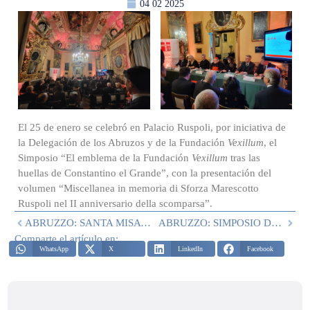
04 02 2025
El 25 de enero se celebró en Palacio Ruspoli, por iniciativa de
la Delegación de los Abruzos y de la Fundación
Vexillum
, el
Simposio “El emblema de la Fundación
Vexillum
tras las
huellas de Constantino el Grande”, con la presentación del
volumen “Miscellanea in memoria di Sforza Marescotto
Ruspoli nel II anniversario della scomparsa”.
ABRUZZO: SANTA MISA POR LA INMACULADA
ABRUZZO: SIMPOSIO DEL 1 DE MARZO DE 2025
Comparte el artículo en:
WhatsApp
X
LinkedIn
Facebook