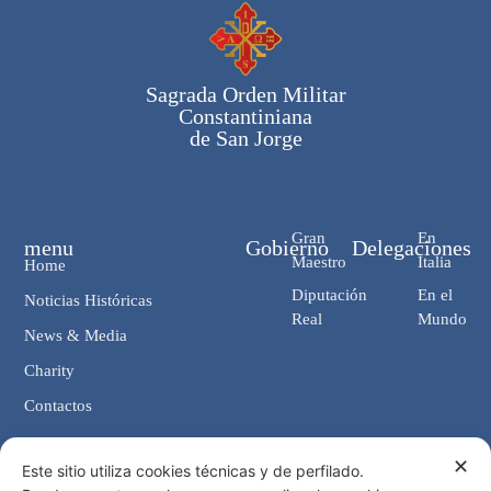
Sagrada Orden Militar
Constantiniana
de San Jorge
Gran
En
menu
Gobierno
Delegaciones
Maestro
Italia
Home
Diputación
En el
Noticias Históricas
Real
Mundo
News & Media
Charity
Contactos
✕
Contactos
Este sitio utiliza cookies técnicas y de perfilado.